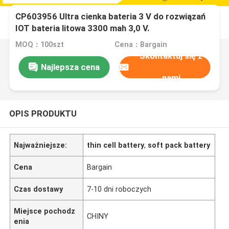
CP603956 Ultra cienka bateria 3 V do rozwiązań
IOT bateria litowa 3300 mah 3,0 V.
MOQ：100szt
Cena：Bargain
Skontaktuj się z
Najlepsza cena
nami
OPIS PRODUKTU
Najważniejsze:
thin cell battery
,
soft pack battery
Cena
Bargain
Czas dostawy
7-10 dni roboczych
Miejsce pochodz
CHINY
enia