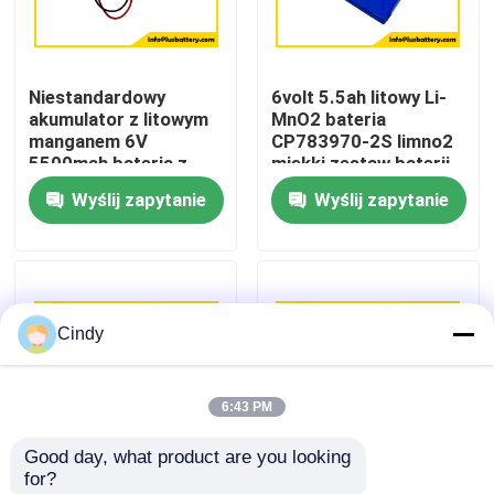
Wycieczka po fabryce
Niestandardowy
6volt 5.5ah litowy Li-
akumulator z litowym
MnO2 bateria
Kontrola jakości
manganem 6V
CP783970-2S limno2
5500mah bateria z
miękki zestaw baterii
cienkimi ogniwami
OEM fabryki
Wyślij zapytanie
Wyślij zapytanie
Skontaktuj się z nami
baterii CP783970-2S
Aktualności
Cindy
Przypadki
6:43 PM
Akumulator litowo-tionylo-chlorowy
Good day, what product are you looking 
for?
Bateria litowo-manganowo-dwutlenkowa
Akumulator Li-MnO2
CP783970 2S