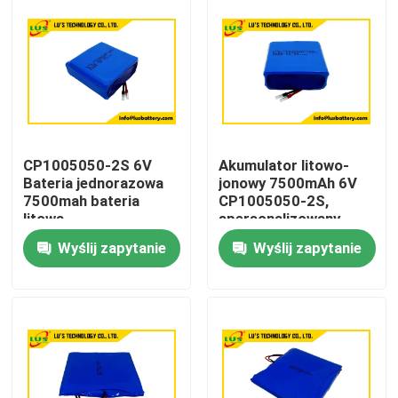
CP1005050-2S 6V
Akumulator litowo-
Bateria jednorazowa
jonowy 7500mAh 6V
7500mah bateria
CP1005050-2S,
litowa
spersonalizowany
pakiet baterii litowych
Wyślij zapytanie
Wyślij zapytanie
Dom
Produkty
O nas