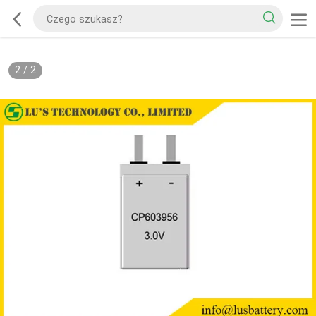
2
/
2