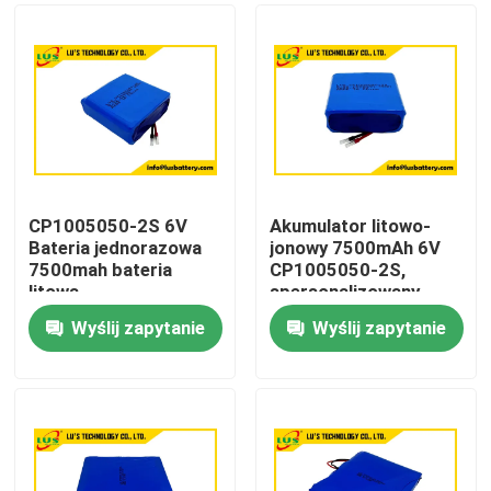
CP1005050-2S 6V
Akumulator litowo-
Bateria jednorazowa
jonowy 7500mAh 6V
7500mah bateria
CP1005050-2S,
litowa
spersonalizowany
pakiet baterii litowych
Wyślij zapytanie
Wyślij zapytanie
Dom
Produkty
O nas