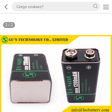
2
/
2