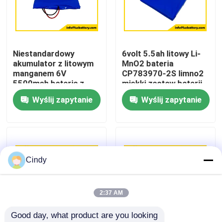
Wycieczka po fabryce
Niestandardowy
6volt 5.5ah litowy Li-
Kontrola jakości
akumulator z litowym
MnO2 bateria
manganem 6V
CP783970-2S limno2
5500mah bateria z
miękki zestaw baterii
Skontaktuj się z nami
cienkimi ogniwami
OEM fabryki
Wyślij zapytanie
Wyślij zapytanie
baterii CP783970-2S
Aktualności
Przypadki
Cindy
Akumulator litowo-tionylo-chlorowy
2:37 AM
Good day, what product are you looking 
Bateria litowo-manganowo-dwutlenkowa