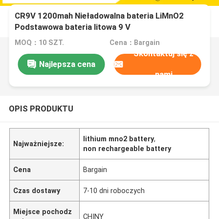
CR9V 1200mah Nieładowalna bateria LiMnO2
Podstawowa bateria litowa 9 V
MOQ：10 SZT.
Cena：Bargain
Skontaktuj się z
Najlepsza cena
nami
OPIS PRODUKTU
lithium mno2 battery
,
Najważniejsze:
non rechargeable battery
Cena
Bargain
Czas dostawy
7-10 dni roboczych
Miejsce pochodz
CHINY