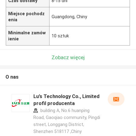
Czas dostawy
8-15 dni
Miejsce pochodz
Guangdong, Chiny
enia
Minimalne zamów
10 sztuk
ienie
Zobacz więcej
O nas
Lu’s Technology Co., Limited
profil producenta
building A, No.6 huanping
Road, Gaoqiao community, Pingdi
street, Longgang District,
Shenzhen 518117 ,Chiny