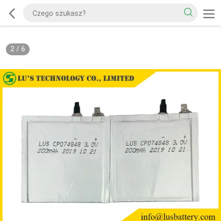
2
/
6