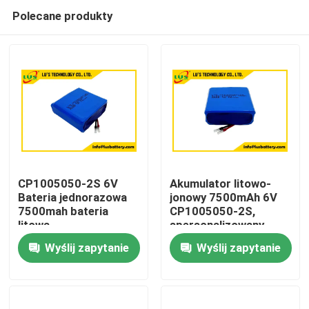
Polecane produkty
CP1005050-2S 6V
Akumulator litowo-
Bateria jednorazowa
jonowy 7500mAh 6V
7500mah bateria
CP1005050-2S,
Dom
litowa
spersonalizowany
pakiet baterii litowych
Wyślij zapytanie
Wyślij zapytanie
Produkty
O nas