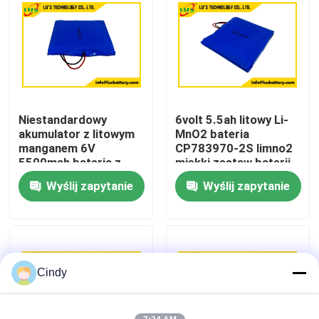
Wycieczka po fabryce
Kontrola jakości
Niestandardowy
6volt 5.5ah litowy Li-
Skontaktuj się z nami
akumulator z litowym
MnO2 bateria
manganem 6V
CP783970-2S limno2
5500mah bateria z
miękki zestaw baterii
Aktualności
cienkimi ogniwami
OEM fabryki
Wyślij zapytanie
Wyślij zapytanie
baterii CP783970-2S
Przypadki
Akumulator litowo-tionylo-chlorowy
Cindy
Bateria litowo-manganowo-dwutlenkowa